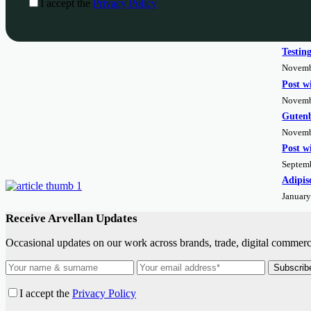
I accept the
Privacy Policy
Testin
Novemb
Post w
Novemb
Gutenb
Novemb
Post w
Septem
Adipis
January
Receive Arvellan Updates
Occasional updates on our work across brands, trade, digital commerce
Subscrib
I accept the
Privacy Policy