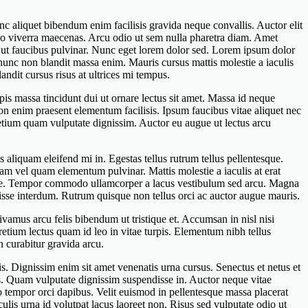
c aliquet bibendum enim facilisis gravida neque convallis. Auctor elit
odo viverra maecenas. Arcu odio ut sem nulla pharetra diam. Amet
s ut faucibus pulvinar. Nunc eget lorem dolor sed. Lorem ipsum dolor
e nunc non blandit massa enim. Mauris cursus mattis molestie a iaculis
dit cursus risus at ultrices mi tempus.
is massa tincidunt dui ut ornare lectus sit amet. Massa id neque
n enim praesent elementum facilisis. Ipsum faucibus vitae aliquet nec
pretium quam vulputate dignissim. Auctor eu augue ut lectus arcu
aliquam eleifend mi in. Egestas tellus rutrum tellus pellentesque.
am vel quam elementum pulvinar. Mattis molestie a iaculis at erat
disse. Tempor commodo ullamcorper a lacus vestibulum sed arcu. Magna
disse interdum. Rutrum quisque non tellus orci ac auctor augue mauris.
vamus arcu felis bibendum ut tristique et. Accumsan in nisl nisi
pretium lectus quam id leo in vitae turpis. Elementum nibh tellus
n curabitur gravida arcu.
s. Dignissim enim sit amet venenatis urna cursus. Senectus et netus et
sis. Quam vulputate dignissim suspendisse in. Auctor neque vitae
o tempor orci dapibus. Velit euismod in pellentesque massa placerat
culis urna id volutpat lacus laoreet non. Risus sed vulputate odio ut