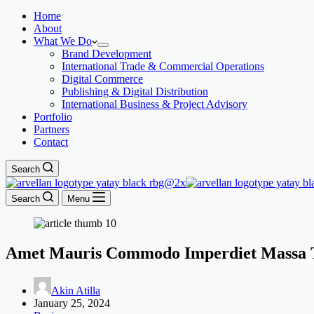
Home
About
What We Do
Brand Development
International Trade & Commercial Operations
Digital Commerce
Publishing & Digital Distribution
International Business & Project Advisory
Portfolio
Partners
Contact
Search
Search
Menu
Amet Mauris Commodo Imperdiet Massa 
Akin Atilla
January 25, 2024