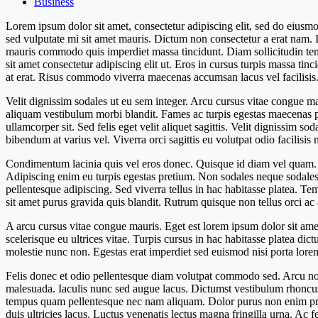
Business
Lorem ipsum dolor sit amet, consectetur adipiscing elit, sed do eiusm
sed vulputate mi sit amet mauris. Dictum non consectetur a erat nam.
mauris commodo quis imperdiet massa tincidunt. Diam sollicitudin temp
sit amet consectetur adipiscing elit ut. Eros in cursus turpis massa ti
at erat. Risus commodo viverra maecenas accumsan lacus vel facilisis.
Velit dignissim sodales ut eu sem integer. Arcu cursus vitae congue m
aliquam vestibulum morbi blandit. Fames ac turpis egestas maecenas ph
ullamcorper sit. Sed felis eget velit aliquet sagittis. Velit dignissim
bibendum at varius vel. Viverra orci sagittis eu volutpat odio facilisis m
Condimentum lacinia quis vel eros donec. Quisque id diam vel quam. El
Adipiscing enim eu turpis egestas pretium. Non sodales neque sodales 
pellentesque adipiscing. Sed viverra tellus in hac habitasse platea.
sit amet purus gravida quis blandit. Rutrum quisque non tellus orci a
A arcu cursus vitae congue mauris. Eget est lorem ipsum dolor sit amet
scelerisque eu ultrices vitae. Turpis cursus in hac habitasse platea di
molestie nunc non. Egestas erat imperdiet sed euismod nisi porta lorem 
Felis donec et odio pellentesque diam volutpat commodo sed. Arcu non 
malesuada. Iaculis nunc sed augue lacus. Dictumst vestibulum rhoncus e
tempus quam pellentesque nec nam aliquam. Dolor purus non enim praese
duis ultricies lacus. Luctus venenatis lectus magna fringilla urna. Ac f