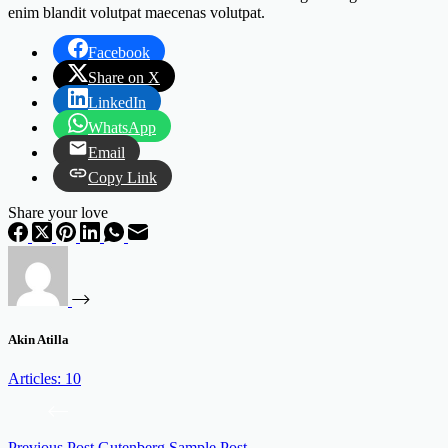
enim blandit volutpat maecenas volutpat.
Facebook
Share on X
LinkedIn
WhatsApp
Email
Copy Link
Share your love
Akin Atilla
Articles: 10
Previous
Post
Gutenberg Sample Post