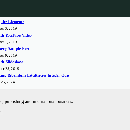
g the Elements
er 3, 2019
ith YouTube Video
er 1, 2019
erg Sample Post
er 9, 2019
ith Slideshow
ber 28, 2019
cing Bibendum Estultricies Integer Quis
 25, 2024
, publishing and international business.
e