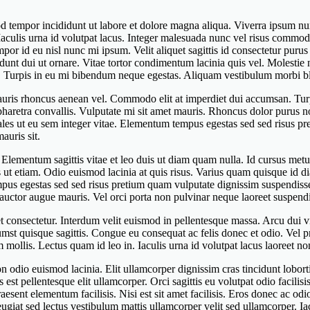
od tempor incididunt ut labore et dolore magna aliqua. Viverra ipsum nun
 Iaculis urna id volutpat lacus. Integer malesuada nunc vel risus comm
or id eu nisl nunc mi ipsum. Velit aliquet sagittis id consectetur puru
ncidunt dui ut ornare. Vitae tortor condimentum lacinia quis vel. Molesti
 Turpis in eu mi bibendum neque egestas. Aliquam vestibulum morbi blan
auris rhoncus aenean vel. Commodo elit at imperdiet dui accumsan. Turp
aretra convallis. Vulputate mi sit amet mauris. Rhoncus dolor purus no
 sodales ut eu sem integer vitae. Elementum tempus egestas sed sed risus 
auris sit.
ementum sagittis vitae et leo duis ut diam quam nulla. Id cursus metus 
ut etiam. Odio euismod lacinia at quis risus. Varius quam quisque id di
 Tempus egestas sed sed risus pretium quam vulputate dignissim suspen
c auctor augue mauris. Vel orci porta non pulvinar neque laoreet suspen
 consectetur. Interdum velit euismod in pellentesque massa. Arcu dui vi
ctumst quisque sagittis. Congue eu consequat ac felis donec et odio. Vel 
mollis. Lectus quam id leo in. Iaculis urna id volutpat lacus laoreet no
odio euismod lacinia. Elit ullamcorper dignissim cras tincidunt loborti
st pellentesque elit ullamcorper. Orci sagittis eu volutpat odio facili
nt elementum facilisis. Nisi est sit amet facilisis. Eros donec ac odi
eugiat sed lectus vestibulum mattis ullamcorper velit sed ullamcorper. Ia