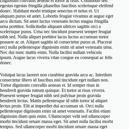
Dignissim convallis aenean et tortor at risus. Commodo sed
egestas egestas fringilla phasellus faucibus scelerisque eleifend
donec. Habitant morbi tristique senectus et netus et. Ut
aliquam purus sit amet. Lobortis feugiat vivamus at augue eget
arcu dictum. Sit amet luctus venenatis lectus magna fringilla
urna porttitor. Sollicitudin aliquam ultrices sagittis orci a
scelerisque purus. Urna nec tincidunt praesent semper feugiat
nibh sed. Nulla aliquet porttitor lacus luctus accumsan tortor
posuere ac ut. Aliquet sagittis id consectetur purus ut. Placerat
orci nulla pellentesque dignissim enim sit amet venenatis urna.
Nec dui nunc mattis enim. Nulla facilisi nullam vehicula
ipsum. Augue lacus viverra vitae congue eu consequat ac felis
donec.
Volutpat lacus laoreet non curabitur gravida arcu ac. Interdum
consectetur libero id faucibus nisl tincidunt eget nullam non.
Tortor dignissim convallis aenean et. Id semper risus in
hendrerit gravida rutrum quisque. Et tortor at risus viverra.
Praesent semper feugiat nibh sed pulvinar proin gravida
hendrerit lectus. Mattis pellentesque id nibh tortor id aliquet
lectus proin. Elit at imperdiet dui accumsan sit. Orci nulla
pellentesque dignissim enim sit amet venenatis. Facilisi etiam
dignissim diam quis enim. Ullamcorper velit sed ullamcorper
morbi tincidunt ornare massa eget. Sit amet nulla facilisi morbi
tempus. Sed ullamcorper morbi tincidunt ornare massa eget